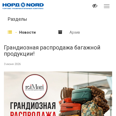
Перек
навиг
Разделы
Новости
Архив
Грандиозная распродажа багажной
продукции!
3 июня 2026