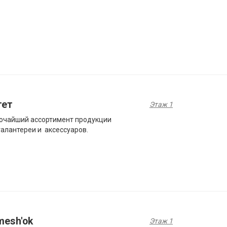
тет
Этаж 1
очайший ассортимент продукции
алантереи и аксессуаров.
mesh'ok
Этаж 1