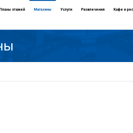
Планы этажей
Магазины
Услуги
Развлечения
Кафе и ре
ны