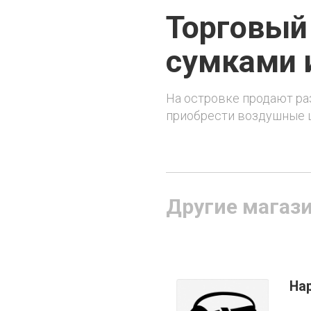
Торговый
сумками 
На островке продают ра
приобрести воздушные ш
Другие магаз
Ha