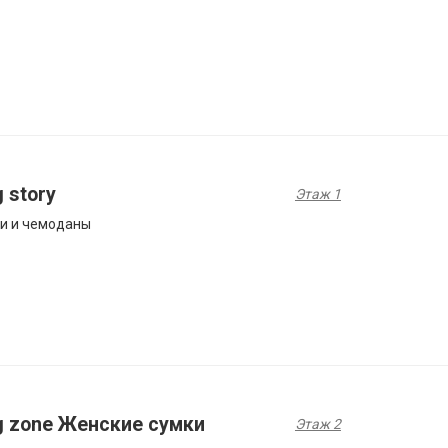
 story
Этаж 1
и и чемоданы
g zone Женские сумки
Этаж 2