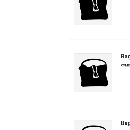
Bag
сумк
Ba