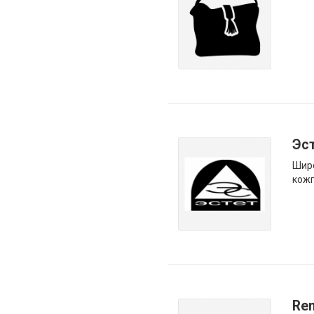
Эс
Шир
кожг
Re