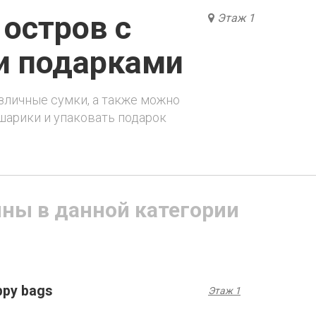
 остров с
Этаж 1
и подарками
зличные сумки, а также можно
арики и упаковать подарок
ины в данной категории
ppy bags
Этаж 1