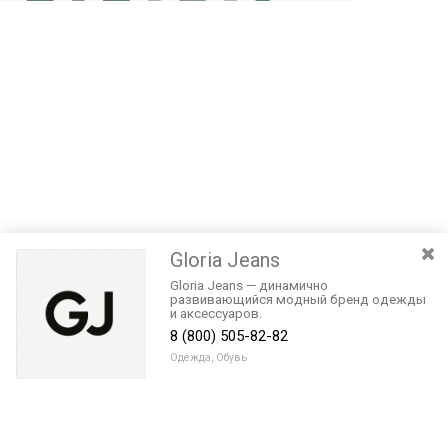
Gloria Jeans
Gloria Jeans — динамично
развивающийся модный бренд одежды
и аксессуаров.
8 (800) 505-82-82
Одежда, Обувь
Разведите или сдвиньте два пальца на экране, чтобы увеличить или
уменьшить масштаб. Перемещайте карту удерживая палец на
Очистить
экране и перемещая его.