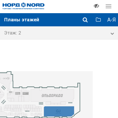
Перек
навиг
А-Я
Планы этажей
Этаж: 2