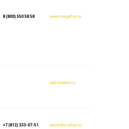
8 (800) 550 58 58
www.megafon.ru
spb.beeline.ru
+7 (812) 333-07-51
www.dns-shop.ru