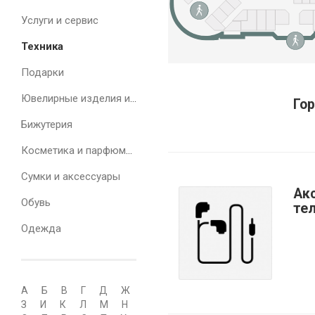
Услуги и сервис
Техника
Подарки
Ювелирные изделия и часы
Го
Бижутерия
Косметика и парфюмерия
Сумки и аксессуары
Ак
Обувь
те
Одежда
А
Б
В
Г
Д
Ж
З
И
К
Л
М
Н