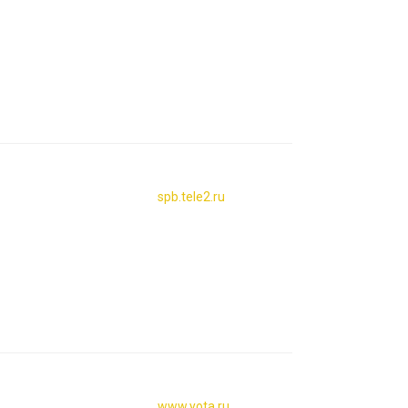
spb.tele2.ru
www.yota.ru