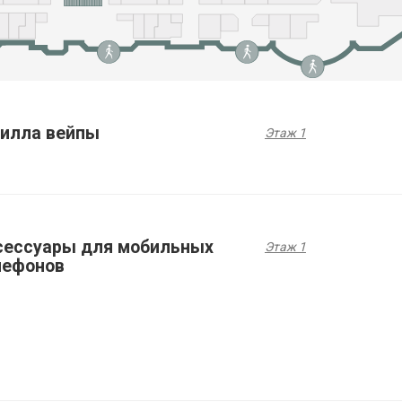
рилла вейпы
Этаж 1
сессуары для мобильных
Этаж 1
лефонов