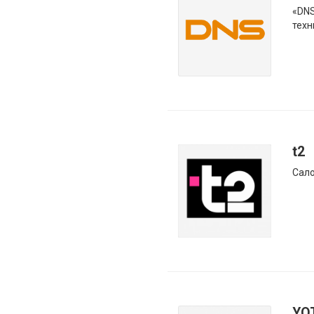
«DNS
техн
t2
Сало
YO