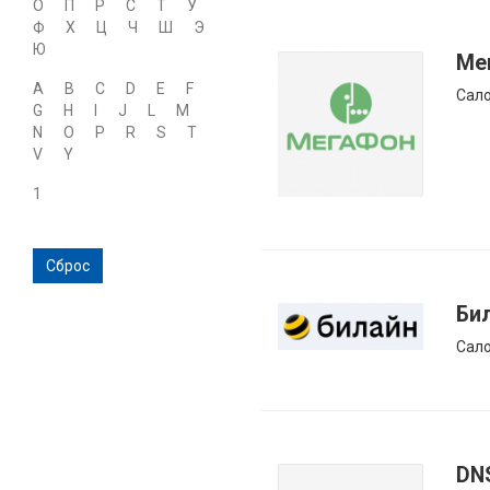
О
П
Р
С
Т
У
Ф
Х
Ц
Ч
Ш
Э
Ю
Ме
A
B
C
D
E
F
Сало
G
H
I
J
L
M
N
O
P
R
S
T
V
Y
1
Сброс
Би
Сало
DN