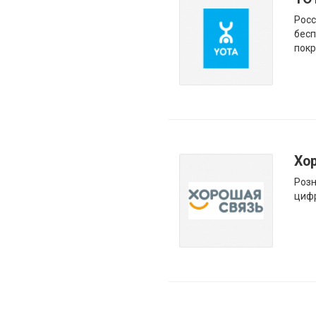
Росс
бесп
покр
Хо
Розн
цифр