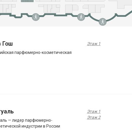
в Гош
Этаж 1
сийская парфюмерно-косметическая
туаль
Этаж 1
Этаж 2
аль — лидер парфюмерно-
етической индустрии в России