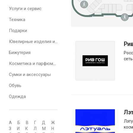
Услуги и сервис
Техника
Подарки
Ювелирные изделия и часы
Ри
Бижутерия
Рос
сеть
Косметика и парфюмерия
Сумки и аксессуары
Обувь
Одежда
Лэ
Лэту
А
Б
В
Г
Д
Ж
косм
З
И
К
Л
М
Н