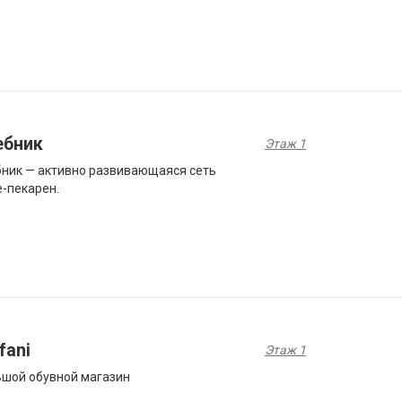
ебник
Этаж 1
ник — активно развивающаяся сеть
-пекарен.
fani
Этаж 1
шой обувной магазин