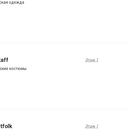
ская одежда
aff
Этаж 1
ские костюмы
tfolk
Этаж 1