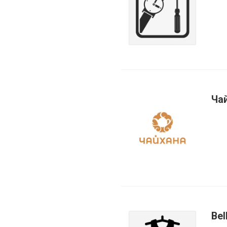
Ча
Bel