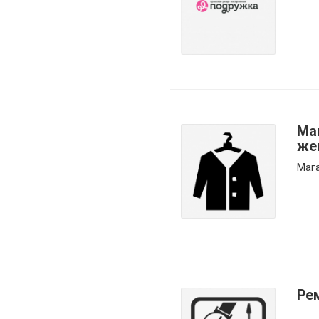
Ма
же
Маг
Ре