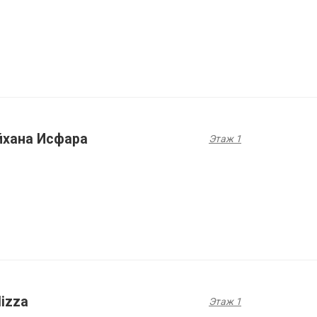
йхана Исфара
Этаж 1
lizza
Этаж 1