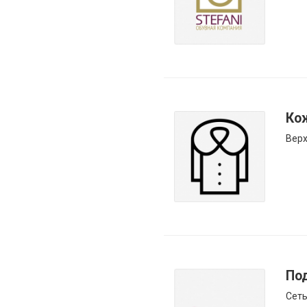
Ко
Вер
По
Сеть