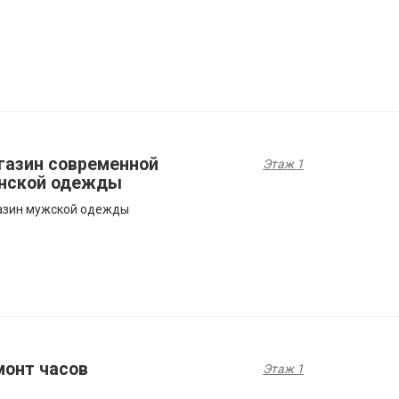
газин современной
Этаж 1
нской одежды
азин мужской одежды
монт часов
Этаж 1