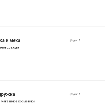
жа и меха
Этаж 1
хняя одежда
дружка
Этаж 1
 магазинов косметики