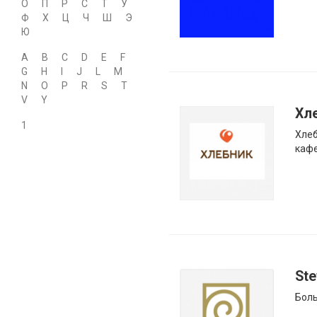
О
П
Р
С
Т
У
Ф
Х
Ц
Ч
Ш
Э
Ю
A
B
C
D
E
F
G
H
I
J
L
M
N
O
P
R
S
T
V
Y
Хл
1
Хлеб
кафе
Ste
Боль