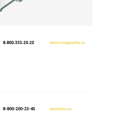
8‑800‑333‑20‑20
www.rivegauche.ru
8-800-200-23-45
www.letu.ru