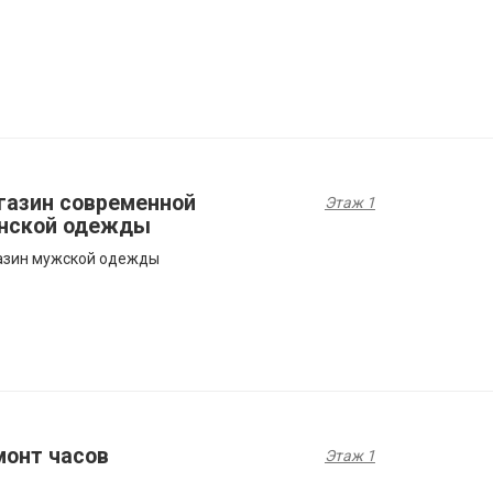
газин современной
Этаж 1
нской одежды
азин мужской одежды
монт часов
Этаж 1