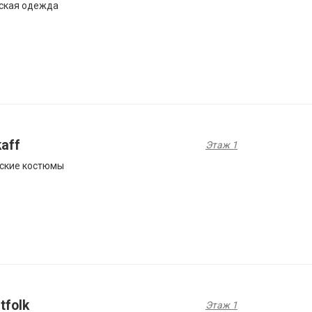
ская одежда
aff
Этаж 1
ские костюмы
tfolk
Этаж 1