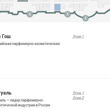
в Гош
Этаж 1
сийская парфюмерно-косметическая
туаль
Этаж 1
Этаж 2
аль — лидер парфюмерно-
етической индустрии в России