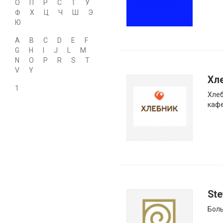
О
П
Р
С
Т
У
Ф
Х
Ц
Ч
Ш
Э
Ю
A
B
C
D
E
F
G
H
I
J
L
M
N
O
P
R
S
T
V
Y
Хл
1
Хлеб
кафе
Ste
Боль