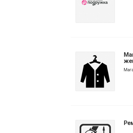
Ма
же
Маг
Ре