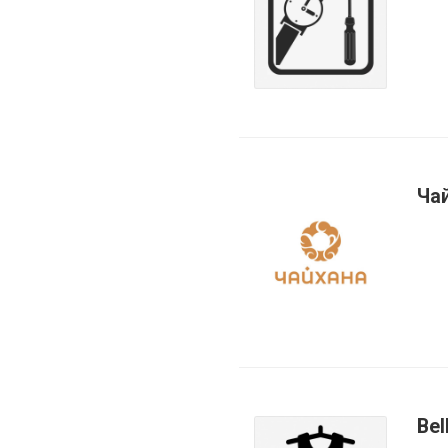
Ча
Bel