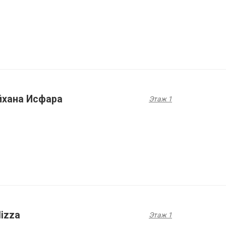
йхана Исфара
Этаж 1
lizza
Этаж 1