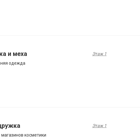
жа и меха
Этаж 1
хняя одежда
дружка
Этаж 1
 магазинов косметики