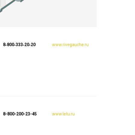
8‑800‑333‑20‑20
www.rivegauche.ru
8-800-200-23-45
www.letu.ru