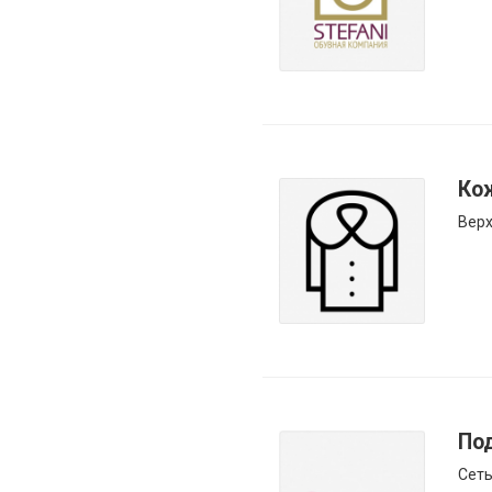
Ко
Вер
По
Сеть