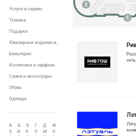
Услуги и сервис
Техника
Подарки
Ювелирные изделия и часы
Ри
Бижутерия
Рос
сеть
Косметика и парфюмерия
Сумки и аксессуары
Обувь
Одежда
Лэ
Лэту
А
Б
В
Г
Д
Ж
косм
З
И
К
Л
М
Н