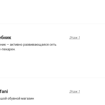
ебник
Этаж 1
ник — активно развивающаяся сеть
-пекарен.
fani
Этаж 1
шой обувной магазин