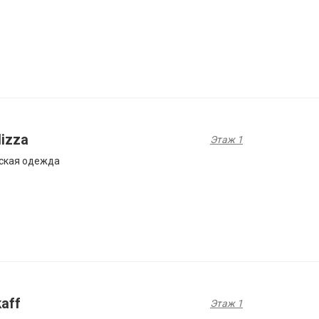
lizza
Этаж 1
ская одежда
aff
Этаж 1