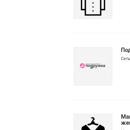
По
Сеть
Ма
же