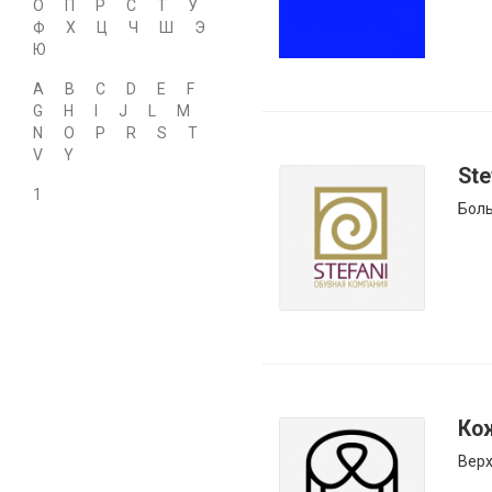
О
П
Р
С
Т
У
Ф
Х
Ц
Ч
Ш
Э
Ю
A
B
C
D
E
F
G
H
I
J
L
M
N
O
P
R
S
T
V
Y
Ste
1
Боль
Ко
Вер