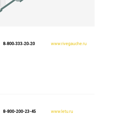
8‑800‑333‑20‑20
www.rivegauche.ru
8-800-200-23-45
www.letu.ru