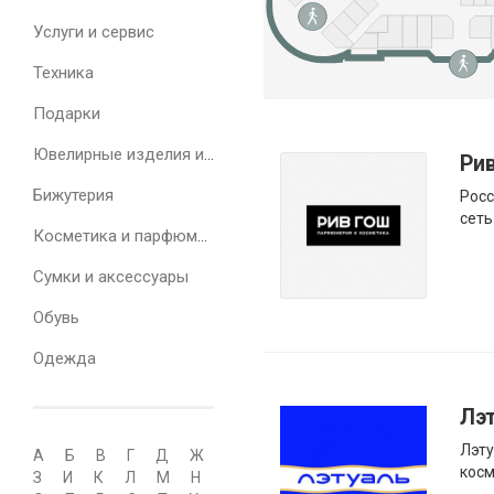
Услуги и сервис
Техника
Подарки
Ювелирные изделия и часы
Ри
Бижутерия
Рос
сеть
Косметика и парфюмерия
Сумки и аксессуары
Обувь
Одежда
Лэ
Лэту
А
Б
В
Г
Д
Ж
косм
З
И
К
Л
М
Н