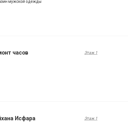
азин мужской одежды
монт часов
Этаж 1
йхана Исфара
Этаж 1