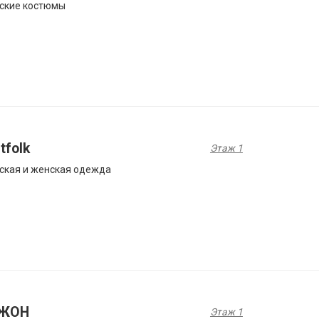
ские костюмы
tfolk
Этаж 1
ская и женская одежда
ЖОН
Этаж 1