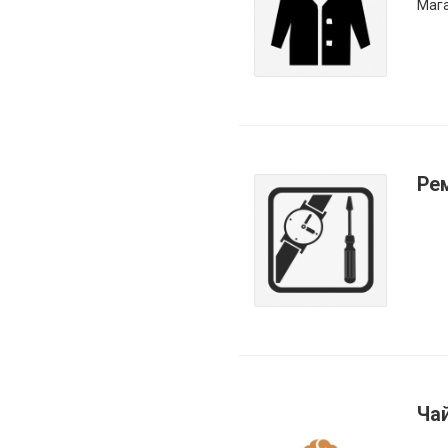
Маг
Ре
Ча