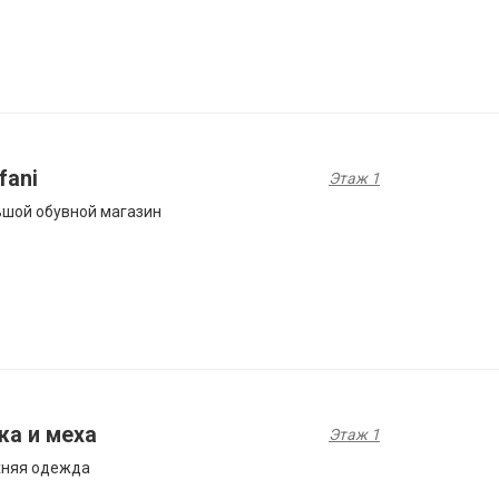
fani
Этаж 1
шой обувной магазин
жа и меха
Этаж 1
хняя одежда