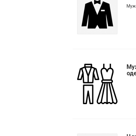
Муж
Му
од