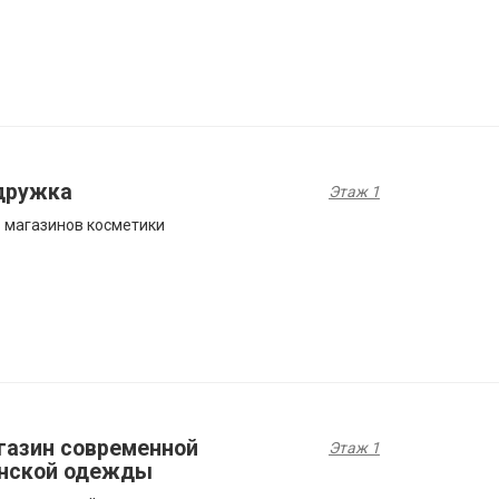
дружка
Этаж 1
 магазинов косметики
газин современной
Этаж 1
нской одежды