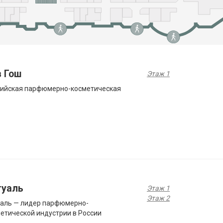
в Гош
Этаж 1
сийская парфюмерно-косметическая
туаль
Этаж 1
Этаж 2
аль — лидер парфюмерно-
етической индустрии в России